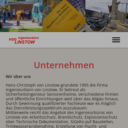
Dienstleistungen für Ihre Sicherheit
Unternehmen
Willkommen
Leistungen
Wir über uns
Unternehmen
Hans-Christoph von Linstow gründete 1995 die Firma
Bildergalerie
Ingenieurbüro von Linstow. Er betreut als
Sicherheitsingenieur Seniorenheime, verschiedene Firmen
Kontakt
und öffentliche Einrichtungen weit über das Allgäu hinaus.
Durch Gewinnung qualifizierter Fachleute war es möglich
das Dienstleistungsspektrum auszubauen.
+49 (0) 8322 94073-0
Mittlerweile reicht das Angebot des Ingenieurbüros von
Linstow von Arbeitsschutz, Brandschutz, Explosionsschutz
über Technische Dokumentation, SiGeKo auf Baustellen,
Trinkwasserprobenahme, Erstellung von Flucht- und