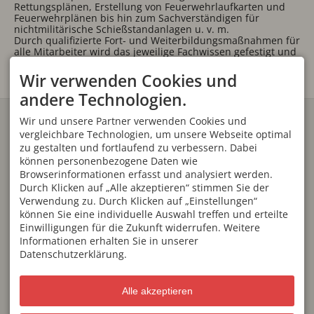
Rettungsplänen, Erstellung von Feuerwehrlaufkarten und
Feuerwehrplänen bis hin zum Sachverständigen für
nichtmilitärische Schießstandanlagen u. v. m.
Durch qualifizierte Fort- und Weiterbildungsmaßnahmen für
alle Mitarbeiter wird das jeweilige Fachwissen gefestigt und
aktualisiert, um den hohen Qualitätsstandard zu erhalten.
Wir verwenden Cookies und
andere Technologien.
Ingenieurbüro von Linstow
Wir und unsere Partner verwenden Cookies und
GmbH & Co. KG
vergleichbare Technologien, um unsere Webseite optimal
Weststraße 10
zu gestalten und fortlaufend zu verbessern. Dabei
87561 Oberstdorf
Deutschland
können personenbezogene Daten wie
Tel. +49 (0) 8322 94073-0
Browserinformationen erfasst und analysiert werden.
Fax +49 (0) 8322 3394
Durch Klicken auf „Alle akzeptieren“ stimmen Sie der
ib@von-linstow.de
Verwendung zu. Durch Klicken auf „Einstellungen“
ÖFFNUNGSZEITEN
können Sie eine individuelle Auswahl treffen und erteilte
Mo - Do
08:00-12:30
und
Einwilligungen für die Zukunft widerrufen. Weitere
14:00-17:00
Informationen erhalten Sie in unserer
Freitag
08:00-14:00
Datenschutzerklärung.
Sa, So
geschlossen
weitere Termine nach
Alle akzeptieren
Vereinbarung