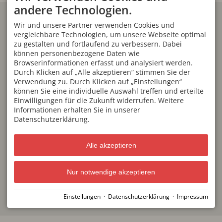
andere Technologien.
Ingenieurbüro von Linstow
GmbH & Co. KG
Wir und unsere Partner verwenden Cookies und
Weststraße 10
vergleichbare Technologien, um unsere Webseite optimal
87561 Oberstdorf
zu gestalten und fortlaufend zu verbessern. Dabei
Deutschland
können personenbezogene Daten wie
Tel. +49 (0) 8322 94073-0
Fax +49 (0) 8322 3394
Browserinformationen erfasst und analysiert werden.
ib@von-linstow.de
Durch Klicken auf „Alle akzeptieren“ stimmen Sie der
ÖFFNUNGSZEITEN
Verwendung zu. Durch Klicken auf „Einstellungen“
können Sie eine individuelle Auswahl treffen und erteilte
Mo - Do
08:00-12:30
und
14:00-17:00
Einwilligungen für die Zukunft widerrufen. Weitere
Informationen erhalten Sie in unserer
Freitag
08:00-14:00
Datenschutzerklärung.
Sa, So
geschlossen
weitere Termine nach
Vereinbarung
Alle akzeptieren
Nur notwendige akzeptieren
Einstellungen
·
Datenschutzerklärung
·
Impressum
Impressum
Datenschutz
Barrierefreiheit
Cookie-Einstellungen
Erstellt mit
Tramino