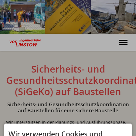
Dienstleistungen für Ihre Sicherheit
Sicherheits- und
Willkommen
Gesundheitsschutzkoordina
Leistungen
Unternehmen
(SiGeKo) auf Baustellen
Bildergalerie
Kontakt
Sicherheits- und Gesundheitsschutzkoordination
auf Baustellen für eine sichere Baustelle
+49 (0) 8322 94073-0
Wir unterstützen in der Planungs- und Ausführungsphase.
Wir verwenden Cookies und